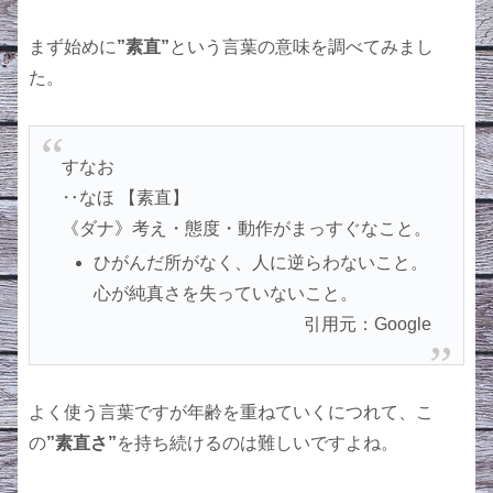
まず始めに
”素直”
という言葉の意味を調べてみまし
た。
すなお
‥なほ 【
素直
】
《ダナ》考え・態度・動作がまっすぐなこと。
ひがんだ所がなく、人に逆らわないこと。
心が純真さを失っていないこと。
引用元：Google
よく使う言葉ですが年齢を重ねていくにつれて、こ
の
”素直さ”
を持ち続けるのは難しいですよね。