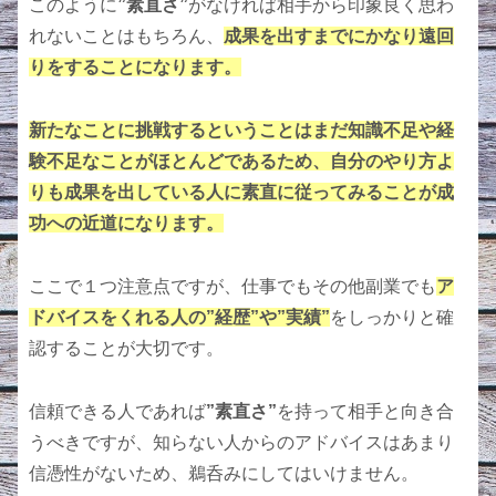
このように
”素直さ”
がなければ相手から印象良く思わ
れないことはもちろん、
成果を出すまでにかなり遠回
りをすることになります。
新たなことに挑戦するということはまだ知識不足や経
験不足なことがほとんどであるため、自分のやり方よ
りも成果を出している人に素直に従ってみることが成
功への近道になります。
ここで１つ注意点ですが、仕事でもその他副業でも
ア
ドバイスをくれる人の”経歴”や”実績”
をしっかりと確
認することが大切です。
信頼できる人であれば
”素直さ”
を持って相手と向き合
うべきですが、知らない人からのアドバイスはあまり
信憑性がないため、鵜呑みにしてはいけません。