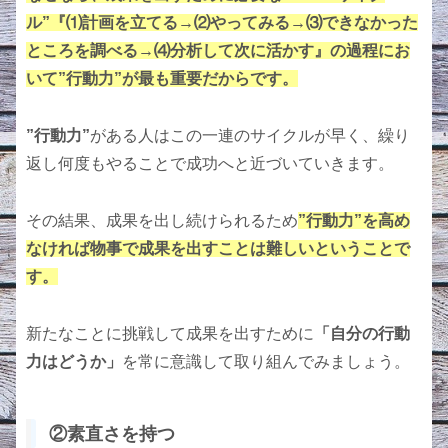
ル”『⑴計画を立てる→⑵やってみる→⑶できなかった
ところを調べる→⑷分析して次に活かす』の過程にお
いて”行動力”が最も重要だからです。
”行動力”
がある人はこの一連のサイクルが早く、繰り
返し何度もやることで成功へと近づいていきます。
その結果、成果を出し続けられるため
”行動力”を高め
なければ物事で成果を出すことは難しいということで
す。
新たなことに挑戦して成果を出すために
「自分の行動
力はどうか」
を常に意識して取り組んでみましょう。
②素直さを持つ