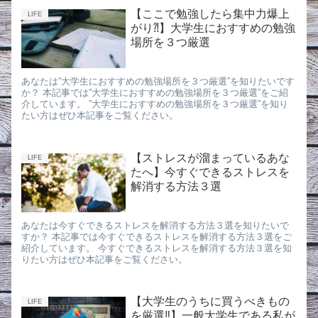
【ここで勉強したら集中力爆上
LIFE
がり⁈】大学生におすすめの勉強
場所を３つ厳選
あなたは”大学生におすすめの勉強場所を３つ厳選”を知りたいです
か？ 本記事では”大学生におすすめの勉強場所を３つ厳選”をご紹
介しています。 ”大学生におすすめの勉強場所を３つ厳選”を知り
たい方はぜひ本記事をご覧ください。
【ストレスが溜まっているあな
LIFE
たへ】今すぐできるストレスを
解消する方法３選
あなたは今すぐできるストレスを解消する方法３選を知りたいで
すか？ 本記事では今すぐできるストレスを解消する方法３選をご
紹介しています。 今すぐできるストレスを解消する方法３選を知
りたい方はぜひ本記事をご覧ください。
【大学生のうちに買うべきもの
LIFE
を厳選‼︎】一般大学生である私が